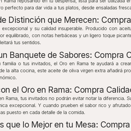
Rama reposando en tu despensa, lista para ser utilizada en t
o perfecto para dar vida a tus platos, desde ensaladas fresca
e de Distinción que Merecen: Compr
excepcional y su calidad insuperable. Producido con aceitun
or equilibrado, con notas herbáceas y un ligero toque picant
eitará tus sentidos.
 un Banquete de Sabores: Compra 
familia o tus invitados, el Oro en Rama te ayudará a crear 
e la alta cocina, este aceite de oliva virgen extra añadirá p
onómico.
 con el Oro en Rama: Compra Calid
Rama, tus invitados no podrán evitar notar la diferencia. S
mica excepcional. Y cuando prueben el sabor rico y afrutado 
has puesto en cada detalle de la comida.
s que lo Mejor en tu Mesa: Compr