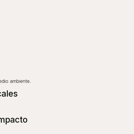
edio ambiente.
cales
impacto